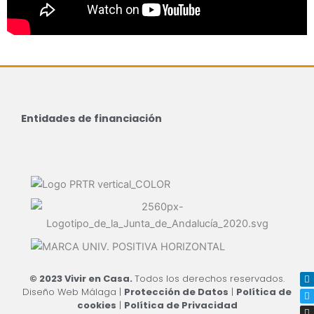
Entidades de financiación
L
T
I
Y
© 2023 Vivir en Casa.
Todos los derechos reservados.
i
w
n
o
Diseño Web Málaga
|
Protección de Datos
|
Política de
n
i
s
u
k
t
t
t
cookies
|
Política de Privacidad
e
t
a
u