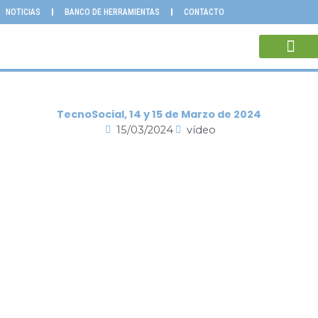
Ir
NOTICIAS
BANCO DE HERRAMIENTAS
CONTACTO
al
contenido
INNOVACIÓN Y DEPE
ENTIDADES CO
TecnoSocial, 14 y 15 de Marzo de 2024
15/03/2024
vídeo