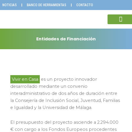
Ir
NOTICIAS
BANCO DE HERRAMIENTAS
CONTACTO
al
contenido
INNOVACIÓN Y DEPE
ENTIDADES CO
Entidades de Financiación
Vivir en Casa
es un proyecto innovador
desarrollado mediante un convenio
interadministrativo de dos años de duración entre
la Consejería de Inclusión Social, Juventud, Familias
e Igualdad y la Universidad de Málaga.
El presupuesto del proyecto asciende a 2.294.000
€ con cargo a los Fondos Europeos procedentes