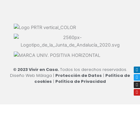
L
T
I
Y
© 2023 Vivir en Casa.
Todos los derechos reservados.
i
w
n
o
Diseño Web Málaga
|
Protección de Datos
|
Política de
n
i
s
u
k
t
t
t
cookies
|
Política de Privacidad
e
t
a
u
d
e
g
b
i
r
r
e
n
a
m